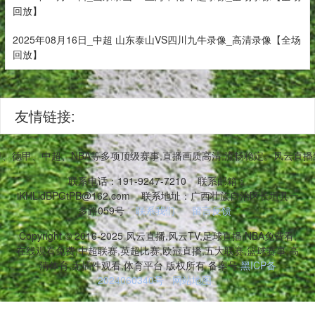
回放】
2025年08月16日_中超 山东泰山VS四川九牛录像_高清录像【全场
回放】
友情链接:
甲、德甲、中超、NBA等多项顶级赛事,直播画质高清,流畅稳定。风云直
联系电话：191-9247-7210
联系邮箱：
iKHLldBPGtPB@162.com
联系地址：广西壮族自治区长垣县一
多路059号
联系我们
留言反馈
Copyright © 2016-2025 风云直播,风云TV,足球直播,NBA免费看,
在线观看免费,中超联赛,英超比赛,欧冠直播,五大联赛,篮球赛事,高
清体育,无插件观看,体育平台 版权所有 备案号:
黑ICP备
2024060340号
网站地图