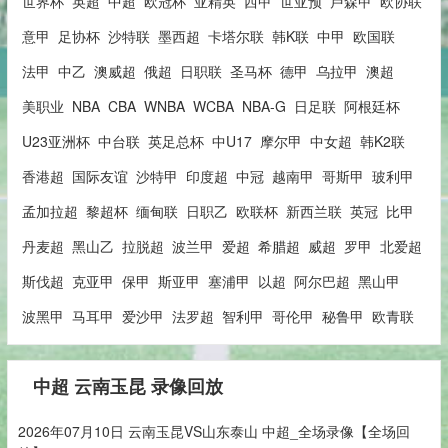
世界杯
英超
中超
欧冠杯
亚精英
西甲
世亚预
卢森甲
欧协联
意甲
足协杯
沙特联
墨西超
卡塔尔联
韩K联
中甲
欧国联
法甲
中乙
澳威超
俄超
日职联
圣马杯
德甲
乌拉甲
澳超
美职业
NBA
CBA
WNBA
WCBA
NBA-G
日足联
阿根廷杯
U23亚洲杯
中台联
英足总杯
中U17
摩尔甲
中女超
韩K2联
香港超
国际友谊
沙特甲
印度超
中冠
越南甲
哥斯甲
玻利甲
孟加拉超
黎超杯
缅甸联
日职乙
欧联杯
新西兰联
英冠
比甲
丹麦超
黑山乙
拉脱超
波兰甲
爱超
希腊超
威超
罗甲
北爱超
斯伐超
克亚甲
保甲
斯亚甲
塞浦甲
以超
阿尔巴超
黑山甲
波黑甲
马耳甲
爱沙甲
法罗超
智利甲
哥伦甲
秘鲁甲
欧青联
中超 云南玉昆 录像回放
2026年07月10日 云南玉昆VS山东泰山 中超_全场录像【全场回