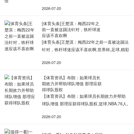
足球,精彩体育剪辑视频在线播放。本站提供最
2026-07-20
全的篮球视频足球视频,集锦,录像。
[体育头条]王楚淇：梅西22年之
前一直被这踢法针对，铁杆球迷
应该不喜欢啊
[体育头条]王楚淇：梅西22年之前一直被这踢法
针对，铁杆球迷应该不喜欢啊,世界杯,足球,精彩
体育剪辑视频在线播放。本站提供最全的篮球
2026-07-20
视频足球视频,集锦,录像。
【体育资讯】布朗：如果球员长
期效力并帮助球队增值 那理应获
得球队股权
【体育资讯】布朗：如果球员长期效力并帮助
球队增值 那理应获得球队股权,篮球,NBA,76人,
杰伦·布朗。欢迎收藏本站，24小时为你更新最
2026-07-20
新的足球，篮球体育资讯。