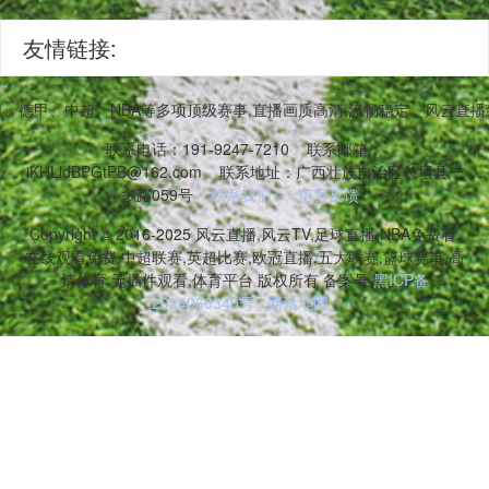
友情链接:
甲、德甲、中超、NBA等多项顶级赛事,直播画质高清,流畅稳定。风云直
联系电话：191-9247-7210
联系邮箱：
iKHLldBPGtPB@162.com
联系地址：广西壮族自治区长垣县一
多路059号
联系我们
留言反馈
Copyright © 2016-2025 风云直播,风云TV,足球直播,NBA免费看,
在线观看免费,中超联赛,英超比赛,欧冠直播,五大联赛,篮球赛事,高
清体育,无插件观看,体育平台 版权所有 备案号:
黑ICP备
2024060340号
网站地图