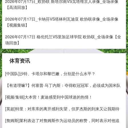
2026年07月17日_欧协联 斯塔尔南VS戈塔维京人录像_全场录像
【高清回放】
2026年07月17日_卡纳芬VS塔林利瓦迪亚 欧协联录像_全场录像
【视频集锦】
2026年07月17日 格伦托兰VS里加足球学院 欧协联_全场录像【全
场回放】
体育资讯
[中国队]沙特、卡塔尔和黎巴嫩，分别是什么水平？
【有道理嘛?】何塞普·马丁内斯：夺得欧冠冠军，必须成为国米队
[视频/集锦]大本营！麦迪感受到中国球迷的热情！
[英超]特里：对库库的离开感到失望，但罗杰斯的到来又让我期待
[詹姆斯]莱利表达了对詹姆斯作为运动员的称赞，同时表示对他追