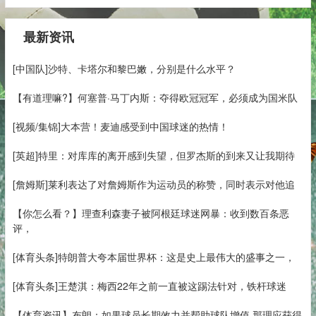
最新资讯
[中国队]沙特、卡塔尔和黎巴嫩，分别是什么水平？
【有道理嘛?】何塞普·马丁内斯：夺得欧冠冠军，必须成为国米队
[视频/集锦]大本营！麦迪感受到中国球迷的热情！
[英超]特里：对库库的离开感到失望，但罗杰斯的到来又让我期待
[詹姆斯]莱利表达了对詹姆斯作为运动员的称赞，同时表示对他追
【你怎么看？】理查利森妻子被阿根廷球迷网暴：收到数百条恶
评，
[体育头条]特朗普大夸本届世界杯：这是史上最伟大的盛事之一，
[体育头条]王楚淇：梅西22年之前一直被这踢法针对，铁杆球迷
【体育资讯】布朗：如果球员长期效力并帮助球队增值 那理应获得