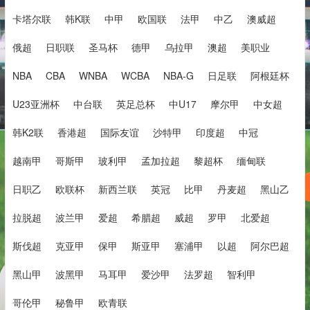
卡塔尔联
韩K联
中甲
欧国联
法甲
中乙
澳威超
俄超
日职联
圣马杯
德甲
乌拉甲
澳超
美职业
NBA
CBA
WNBA
WCBA
NBA-G
日足联
阿根廷杯
U23亚洲杯
中台联
英足总杯
中U17
摩尔甲
中女超
韩K2联
香港超
国际友谊
沙特甲
印度超
中冠
越南甲
哥斯甲
玻利甲
孟加拉超
黎超杯
缅甸联
日职乙
欧联杯
新西兰联
英冠
比甲
丹麦超
黑山乙
拉脱超
波兰甲
爱超
希腊超
威超
罗甲
北爱超
斯伐超
克亚甲
保甲
斯亚甲
塞浦甲
以超
阿尔巴超
黑山甲
波黑甲
马耳甲
爱沙甲
法罗超
智利甲
哥伦甲
秘鲁甲
欧青联