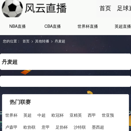
首页
足球
NBA直播
CBA直播
世界杯直播
英超直播
您的位置：
首页
>
其他转播
>
丹麦超
丹麦超
热门联赛
世界杯
英超
中超
欧冠杯
亚精英
西甲
世亚预
卢森甲
欧协联
意甲
足协杯
沙特联
墨西超