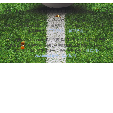
甲、德甲、中超、NBA等多项顶级赛事,直播画质高清,流畅稳定。风云直
联系电话：191-9247-7210
联系邮箱：
iKHLldBPGtPB@162.com
联系地址：广西壮族自治区长垣县一
多路059号
联系我们
留言反馈
Copyright © 2016-2025 风云直播,风云TV,足球直播,NBA免费看,
在线观看免费,中超联赛,英超比赛,欧冠直播,五大联赛,篮球赛事,高
清体育,无插件观看,体育平台 版权所有 备案号:
黑ICP备
2024060340号
网站地图