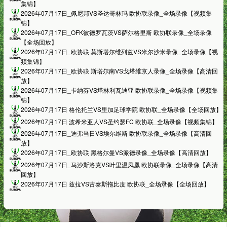
集锦】
2026年07月17日_佩尼邦VS圣达哥林玛 欧协联录像_全场录像【视频集
锦】
2026年07月17日_OFK彼德罗瓦茨VS萨尔格里斯 欧协联录像_全场录像
【全场回放】
2026年07月17日_欧协联 莫斯塔尔维列兹VS米尔沙米录像_全场录像【视
频集锦】
2026年07月17日_欧协联 斯塔尔南VS戈塔维京人录像_全场录像【高清回
放】
2026年07月17日_卡纳芬VS塔林利瓦迪亚 欧协联录像_全场录像【视频集
锦】
2026年07月17日 格伦托兰VS里加足球学院 欧协联_全场录像【全场回放】
2026年07月17日 波希米亚人VS圣约瑟FC 欧协联_全场录像【视频集锦】
2026年07月17日_迪弗当日VS埃尔维斯 欧协联录像_全场录像【高清回
放】
2026年07月17日_欧协联 黑格尔曼VS派德录像_全场录像【高清回放】
2026年07月17日_马沙斯洛克VS叶里温凤凰 欧协联录像_全场录像【高清
回放】
2026年07月17日 兹拉VS古泰斯拖比度 欧协联_全场录像【全场回放】