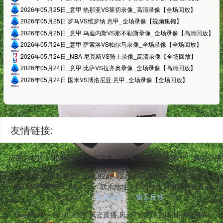
2026年05月25日_意甲 热那亚VS莱切录像_高清录像【全场回放】
2026年05月25日 罗马VS维罗纳 意甲_全场录像【视频集锦】
2026年05月25日_意甲 乌迪内斯VS那不勒斯录像_全场录像【高清回放】
2026年05月24日_意甲 萨索洛VS帕尔马录像_全场录像【全场回放】
2026年05月24日_NBA 尼克斯VS骑士录像_高清录像【全场回放】
2026年05月24日_意甲 比萨VS拉齐奥录像_全场录像【高清回放】
2026年05月24日 国米VS博洛尼亚 意甲_全场录像【全场回放】
友情链接:
甲、德甲、中超、NBA等多项顶级赛事,直播画质高清,流畅稳定。风云直
联系电话：191-9247-7210
联系邮箱：
iKHLldBPGtPB@162.com
联系地址：广西壮族自治区长垣县一
多路059号
联系我们
留言反馈
Copyright © 2016-2025 风云直播,风云TV,足球直播,NBA免费看,