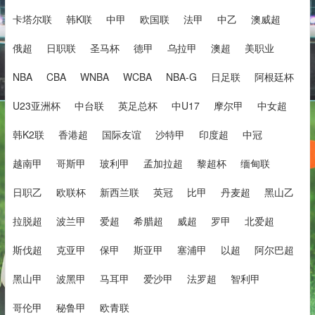
卡塔尔联
韩K联
中甲
欧国联
法甲
中乙
澳威超
俄超
日职联
圣马杯
德甲
乌拉甲
澳超
美职业
NBA
CBA
WNBA
WCBA
NBA-G
日足联
阿根廷杯
U23亚洲杯
中台联
英足总杯
中U17
摩尔甲
中女超
韩K2联
香港超
国际友谊
沙特甲
印度超
中冠
越南甲
哥斯甲
玻利甲
孟加拉超
黎超杯
缅甸联
日职乙
欧联杯
新西兰联
英冠
比甲
丹麦超
黑山乙
拉脱超
波兰甲
爱超
希腊超
威超
罗甲
北爱超
斯伐超
克亚甲
保甲
斯亚甲
塞浦甲
以超
阿尔巴超
黑山甲
波黑甲
马耳甲
爱沙甲
法罗超
智利甲
哥伦甲
秘鲁甲
欧青联