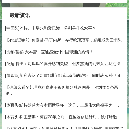
最新资讯
[中国队]沙特、卡塔尔和黎巴嫩，分别是什么水平？
【有道理嘛?】何塞普·马丁内斯：夺得欧冠冠军，必须成为国米队
[视频/集锦]大本营！麦迪感受到中国球迷的热情！
[英超]特里：对库库的离开感到失望，但罗杰斯的到来又让我期待
[詹姆斯]莱利表达了对詹姆斯作为运动员的称赞，同时表示对他追
【你怎么看？】理查利森妻子被阿根廷球迷网暴：收到数百条恶
评，
[体育头条]特朗普大夸本届世界杯：这是史上最伟大的盛事之一，
[体育头条]王楚淇：梅西22年之前一直被这踢法针对，铁杆球迷
【体育资讯】布朗：如果球员长期效力并帮助球队增值 那理应获得