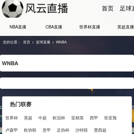
首页
足球
NBA直播
CBA直播
世界杯直播
英超直播
您的位置：
首页
>
篮球直播
>
WNBA
WNBA
热门联赛
世界杯
英超
中超
欧冠杯
亚精英
西甲
世亚预
卢森甲
欧协联
意甲
足协杯
沙特联
墨西超