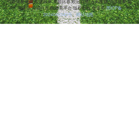
在线观看免费,中超联赛,英超比赛,欧冠直播,五大联赛,篮球赛事,高
清体育,无插件观看,体育平台 版权所有 备案号:
黑ICP备
2024060340号
网站地图