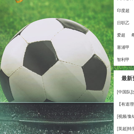
印度超
日职乙
爱超
塞浦甲
智利甲
最新
[中国队
【有道理
[视频/
[英超]