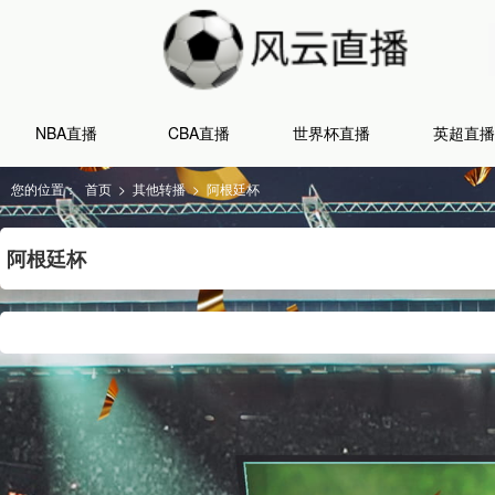
NBA直播
CBA直播
世界杯直播
英超直播
您的位置：
首页
>
其他转播
>
阿根廷杯
阿根廷杯