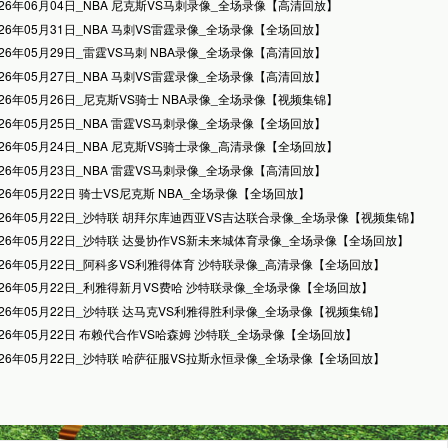
026年06月04日_NBA 尼克斯VS马刺录像_全场录像【高清回放】
026年05月31日_NBA 马刺VS雷霆录像_全场录像【全场回放】
026年05月29日_雷霆VS马刺 NBA录像_全场录像【高清回放】
026年05月27日_NBA 马刺VS雷霆录像_全场录像【高清回放】
026年05月26日_尼克斯VS骑士 NBA录像_全场录像【视频集锦】
026年05月25日_NBA 雷霆VS马刺录像_全场录像【全场回放】
026年05月24日_NBA 尼克斯VS骑士录像_高清录像【全场回放】
026年05月23日_NBA 雷霆VS马刺录像_全场录像【高清回放】
026年05月22日 骑士VS尼克斯 NBA_全场录像【全场回放】
026年05月22日_沙特联 胡拜尔库迪西亚VS吉达联合录像_全场录像【视频集锦】
026年05月22日_沙特联 达曼协作VS新未来城体育录像_全场录像【全场回放】
026年05月22日_阿科多VS利雅得体育 沙特联录像_高清录像【全场回放】
026年05月22日_利雅得新月VS费哈 沙特联录像_全场录像【全场回放】
026年05月22日_沙特联 达马克VS利雅得胜利录像_全场录像【视频集锦】
026年05月22日 布赖代合作VS哈森姆 沙特联_全场录像【全场回放】
026年05月22日_沙特联 哈萨征服VS拉斯永恒录像_全场录像【全场回放】