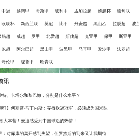
中冠
越南甲
哥斯甲
玻利甲
孟加拉超
黎超杯
缅甸联
欧联杯
新西兰联
英冠
比甲
丹麦超
黑山乙
拉脱超
波
希腊超
威超
罗甲
北爱超
斯伐超
克亚甲
保甲
斯亚甲
以超
阿尔巴超
黑山甲
波黑甲
马耳甲
爱沙甲
法罗超
哥伦甲
秘鲁甲
欧青联
资讯
]沙特、卡塔尔和黎巴嫩，分别是什么水平？
嘛?】何塞普·马丁内斯：夺得欧冠冠军，必须成为国米队
集锦]大本营！麦迪感受到中国球迷的热情！
特里：对库库的离开感到失望，但罗杰斯的到来又让我期待