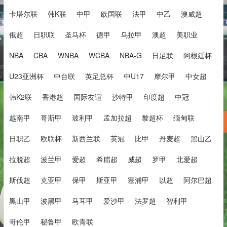
卡塔尔联
韩K联
中甲
欧国联
法甲
中乙
澳威超
俄超
日职联
圣马杯
德甲
乌拉甲
澳超
美职业
NBA
CBA
WNBA
WCBA
NBA-G
日足联
阿根廷杯
U23亚洲杯
中台联
英足总杯
中U17
摩尔甲
中女超
韩K2联
香港超
国际友谊
沙特甲
印度超
中冠
越南甲
哥斯甲
玻利甲
孟加拉超
黎超杯
缅甸联
日职乙
欧联杯
新西兰联
英冠
比甲
丹麦超
黑山乙
拉脱超
波兰甲
爱超
希腊超
威超
罗甲
北爱超
斯伐超
克亚甲
保甲
斯亚甲
塞浦甲
以超
阿尔巴超
黑山甲
波黑甲
马耳甲
爱沙甲
法罗超
智利甲
哥伦甲
秘鲁甲
欧青联