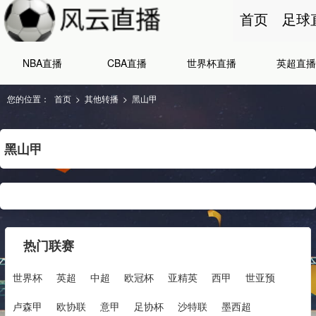
首页
足球
NBA直播
CBA直播
世界杯直播
英超直播
您的位置：
首页
>
其他转播
>
黑山甲
黑山甲
热门联赛
世界杯
英超
中超
欧冠杯
亚精英
西甲
世亚预
卢森甲
欧协联
意甲
足协杯
沙特联
墨西超