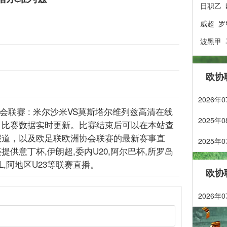
日职乙
威超
罗
波黑甲
欧协
2026
洲协会联赛 : 米尔沙米VS莫斯塔尔维列兹高清在线
2025
，比赛数据实时更新。比赛结束后可以在本站查
报道，以及欧足联欧洲协会联赛的最新赛事直
2025
意丁杯,伊朗超,委内U20,阿尔巴杯,所罗岛
BL,阿地区U23等联赛直播。
欧协
2026