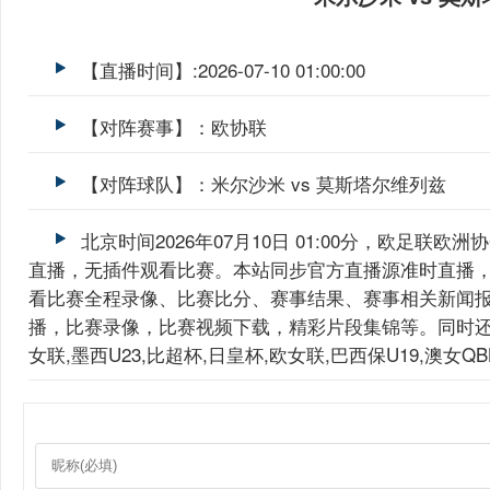
【直播时间】:2026-07-10 01:00:00
【对阵赛事】：欧协联
【对阵球队】：米尔沙米 vs 莫斯塔尔维列兹
北京时间2026年07月10日 01:00分，欧足联欧
直播，无插件观看比赛。本站同步官方直播源准时直播
看比赛全程录像、比赛比分、赛事结果、赛事相关新闻
播，比赛录像，比赛视频下载，精彩片段集锦等。同时还提供
女联,墨西U23,比超杯,日皇杯,欧女联,巴西保U19,澳女Q