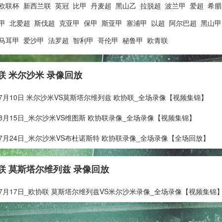
欧联杯
新西兰联
英冠
比甲
丹麦超
黑山乙
拉脱超
波兰甲
爱超
希腊
甲
北爱超
斯伐超
克亚甲
保甲
斯亚甲
塞浦甲
以超
阿尔巴超
黑山甲
马耳甲
爱沙甲
法罗超
智利甲
哥伦甲
秘鲁甲
欧青联
联 米尔沙米 录像回放
年07月10日 米尔沙米VS莫斯塔尔维列兹 欧协联_全场录像【视频集锦】
年08月15日_米尔沙米VS维图斯 欧协联录像_全场录像【视频集锦】
年07月24日_米尔沙米VS布杜诺斯特 欧协联录像_全场录像【全场回放】
联 莫斯塔尔维列兹 录像回放
年07月17日_欧协联 莫斯塔尔维列兹VS米尔沙米录像_全场录像【视频集锦