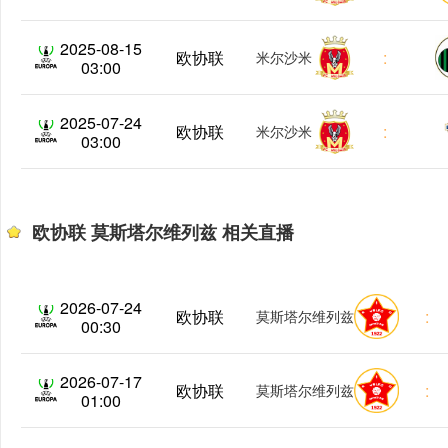
2025-08-15
欧协联
:
米尔沙米
03:00
2025-07-24
欧协联
:
米尔沙米
03:00
欧协联 莫斯塔尔维列兹 相关直播
2026-07-24
欧协联
:
莫斯塔尔维列兹
00:30
2026-07-17
欧协联
:
莫斯塔尔维列兹
01:00