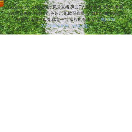
Copyright © 2016-2025 风云直播,风云TV,足球直播,NBA免费看,
在线观看免费,中超联赛,英超比赛,欧冠直播,五大联赛,篮球赛事,高
清体育,无插件观看,体育平台 版权所有 备案号:
黑ICP备
2024060340号
网站地图