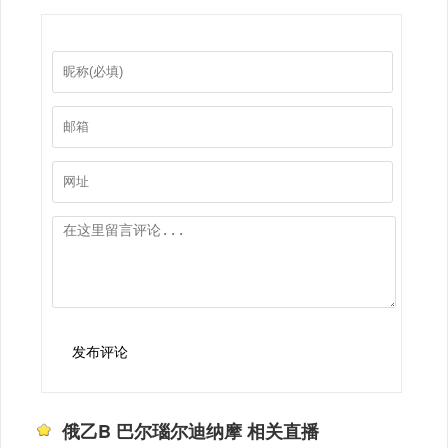
发布评论
俄乙B 巴尔瑙尔迪纳摩 相关直播