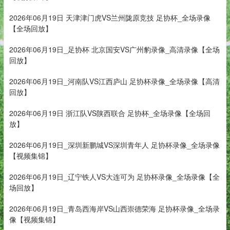
2026年06月19日 天津津门虎VS兰州陇原竞技 足协杯_全场录像
【全场回放】
2026年06月19日_足协杯 北京国安VS广州豹录像_高清录像【全场
回放】
2026年06月19日_河南队VS江西庐山 足协杯录像_全场录像【高清
回放】
2026年06月19日 浙江队VS陕西联合 足协杯_全场录像【全场回
放】
2026年06月19日_深圳新鹏城VS深圳青年人 足协杯录像_全场录像
【视频集锦】
2026年06月19日_辽宁铁人VS大连可为 足协杯录像_全场录像【全
场回放】
2026年06月19日_青岛西海岸VS山西崇德荣海 足协杯录像_全场录
像【视频集锦】