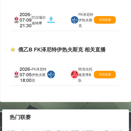
2026-
FK泽尼特
巴尔瑙尔
07-09
俄乙B
:
伊热夫斯
高清直播
迪纳摩
21:30
克
俄乙B FK泽尼特伊热夫斯克 相关直播
2026-
FK泽尼特
阿克伦托
07-05
俄乙B
伊热夫斯
:
格里蒂B
高清直播
18:00
克
队
热门联赛