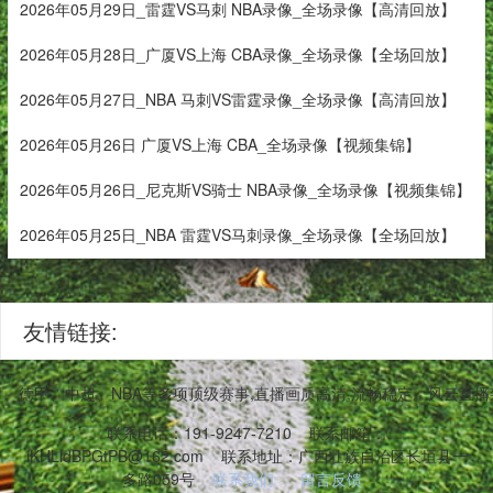
2026年05月29日_雷霆VS马刺 NBA录像_全场录像【高清回放】
2026年05月28日_广厦VS上海 CBA录像_全场录像【全场回放】
2026年05月27日_NBA 马刺VS雷霆录像_全场录像【高清回放】
2026年05月26日 广厦VS上海 CBA_全场录像【视频集锦】
2026年05月26日_尼克斯VS骑士 NBA录像_全场录像【视频集锦】
2026年05月25日_NBA 雷霆VS马刺录像_全场录像【全场回放】
友情链接:
甲、德甲、中超、NBA等多项顶级赛事,直播画质高清,流畅稳定。风云直
联系电话：191-9247-7210
联系邮箱：
iKHLldBPGtPB@162.com
联系地址：广西壮族自治区长垣县一
多路059号
联系我们
留言反馈