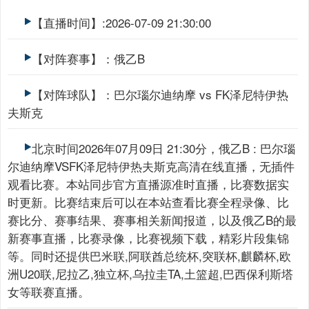
【直播时间】:2026-07-09 21:30:00
【对阵赛事】：俄乙B
【对阵球队】：巴尔瑙尔迪纳摩 vs FK泽尼特伊热
夫斯克
北京时间2026年07月09日 21:30分，俄乙B : 巴尔瑙
尔迪纳摩VSFK泽尼特伊热夫斯克高清在线直播，无插件
观看比赛。本站同步官方直播源准时直播，比赛数据实
时更新。比赛结束后可以在本站查看比赛全程录像、比
赛比分、赛事结果、赛事相关新闻报道，以及俄乙B的最
新赛事直播，比赛录像，比赛视频下载，精彩片段集锦
等。同时还提供巴米联,阿联酋总统杯,突联杯,麒麟杯,欧
洲U20联,尼拉乙,独立杯,乌拉圭TA,土篮超,巴西保利斯塔
女等联赛直播。