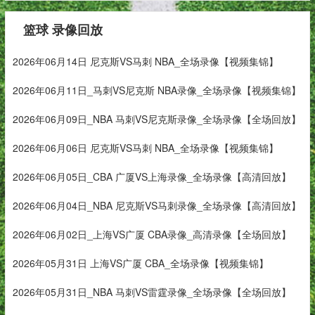
篮球 录像回放
2026年06月14日 尼克斯VS马刺 NBA_全场录像【视频集锦】
2026年06月11日_马刺VS尼克斯 NBA录像_全场录像【视频集锦】
2026年06月09日_NBA 马刺VS尼克斯录像_全场录像【全场回放】
2026年06月06日 尼克斯VS马刺 NBA_全场录像【视频集锦】
2026年06月05日_CBA 广厦VS上海录像_全场录像【高清回放】
2026年06月04日_NBA 尼克斯VS马刺录像_全场录像【高清回放】
2026年06月02日_上海VS广厦 CBA录像_高清录像【全场回放】
2026年05月31日 上海VS广厦 CBA_全场录像【视频集锦】
2026年05月31日_NBA 马刺VS雷霆录像_全场录像【全场回放】