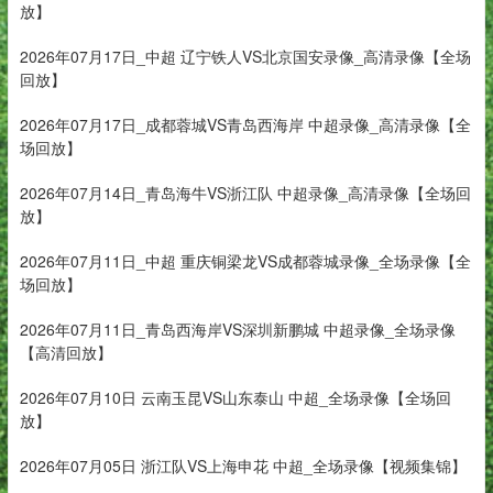
放】
2026年07月17日_中超 辽宁铁人VS北京国安录像_高清录像【全场
回放】
2026年07月17日_成都蓉城VS青岛西海岸 中超录像_高清录像【全
场回放】
2026年07月14日_青岛海牛VS浙江队 中超录像_高清录像【全场回
放】
2026年07月11日_中超 重庆铜梁龙VS成都蓉城录像_全场录像【全
场回放】
2026年07月11日_青岛西海岸VS深圳新鹏城 中超录像_全场录像
【高清回放】
2026年07月10日 云南玉昆VS山东泰山 中超_全场录像【全场回
放】
2026年07月05日 浙江队VS上海申花 中超_全场录像【视频集锦】