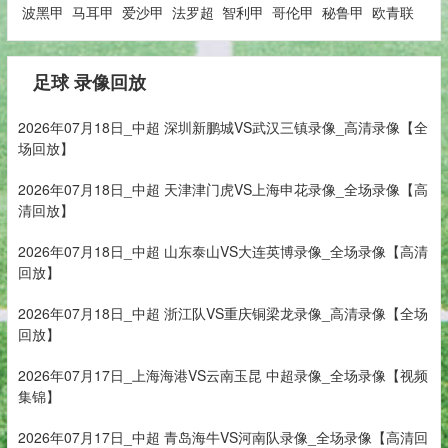
波黑甲
马耳甲
爱沙甲
法罗超
智利甲
哥伦甲
秘鲁甲
欧青联
足球 录像回放
2026年07月18日_中超 深圳新鹏城VS武汉三镇录像_高清录像【全
场回放】
2026年07月18日_中超 天津津门虎VS上海申花录像_全场录像【高
清回放】
2026年07月18日_中超 山东泰山VS大连英博录像_全场录像【高清
回放】
2026年07月18日_中超 浙江队VS重庆铜梁龙录像_高清录像【全场
回放】
2026年07月17日_上海海港VS云南玉昆 中超录像_全场录像【视频
集锦】
2026年07月17日_中超 青岛海牛VS河南队录像_全场录像【高清回