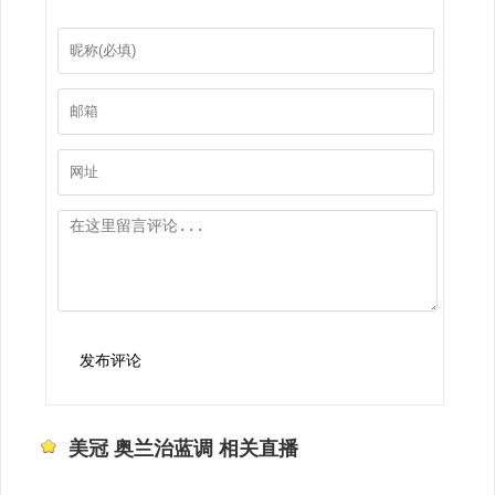
发布评论
美冠 奥兰治蓝调 相关直播