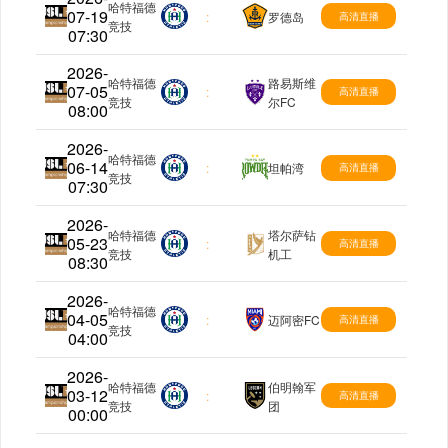
哈特福德
07-19
美冠
:
罗德岛
高清直播
竞技
07:30
2026-
哈特福德
路易斯维
07-05
美冠
:
高清直播
竞技
尔FC
08:00
2026-
哈特福德
06-14
美冠
:
坦帕湾
高清直播
竞技
07:30
2026-
哈特福德
塔尔萨钻
05-23
美冠
:
高清直播
竞技
机工
08:30
2026-
哈特福德
04-05
美冠
:
迈阿密FC
高清直播
竞技
04:00
2026-
哈特福德
伯明翰军
03-12
美冠
:
高清直播
竞技
团
00:00