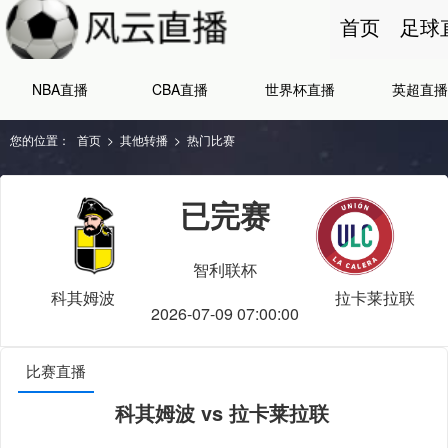
首页
足球
NBA直播
CBA直播
世界杯直播
英超直播
您的位置：
首页
>
其他转播
>
热门比赛
已完赛
智利联杯
科其姆波
拉卡莱拉联
2026-07-09 07:00:00
比赛直播
科其姆波 vs 拉卡莱拉联