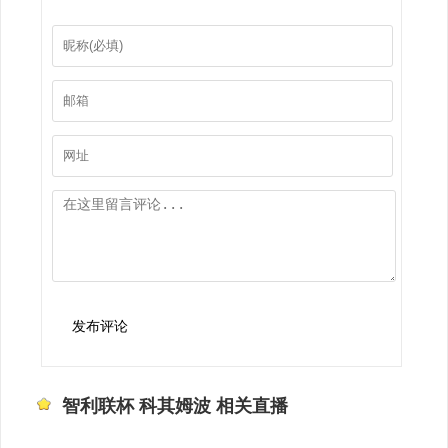
发布评论
智利联杯 科其姆波 相关直播