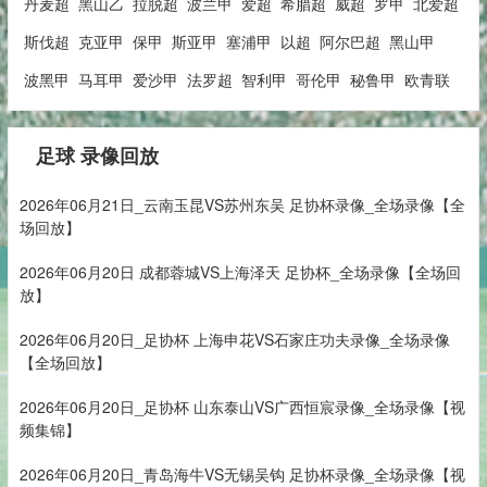
丹麦超
黑山乙
拉脱超
波兰甲
爱超
希腊超
威超
罗甲
北爱超
斯伐超
克亚甲
保甲
斯亚甲
塞浦甲
以超
阿尔巴超
黑山甲
波黑甲
马耳甲
爱沙甲
法罗超
智利甲
哥伦甲
秘鲁甲
欧青联
足球 录像回放
2026年06月21日_云南玉昆VS苏州东吴 足协杯录像_全场录像【全
场回放】
2026年06月20日 成都蓉城VS上海泽天 足协杯_全场录像【全场回
放】
2026年06月20日_足协杯 上海申花VS石家庄功夫录像_全场录像
【全场回放】
2026年06月20日_足协杯 山东泰山VS广西恒宸录像_全场录像【视
频集锦】
2026年06月20日_青岛海牛VS无锡吴钩 足协杯录像_全场录像【视