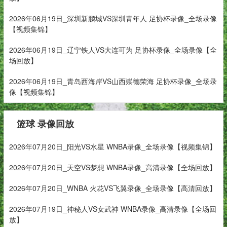
2026年06月19日_深圳新鹏城VS深圳青年人 足协杯录像_全场录像
【视频集锦】
2026年06月19日_辽宁铁人VS大连可为 足协杯录像_全场录像【全
场回放】
2026年06月19日_青岛西海岸VS山西崇德荣海 足协杯录像_全场录
像【视频集锦】
篮球 录像回放
2026年07月20日_阳光VS水星 WNBA录像_全场录像【视频集锦】
2026年07月20日_天空VS梦想 WNBA录像_高清录像【全场回放】
2026年07月20日_WNBA 火花VS飞翼录像_全场录像【高清回放】
2026年07月19日_神秘人VS女武神 WNBA录像_高清录像【全场回
放】