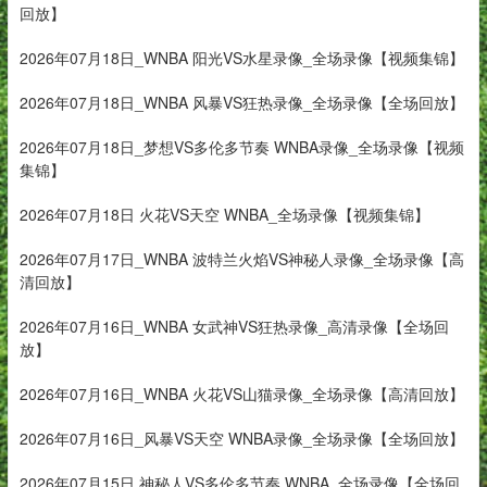
回放】
2026年07月18日_WNBA 阳光VS水星录像_全场录像【视频集锦】
2026年07月18日_WNBA 风暴VS狂热录像_全场录像【全场回放】
2026年07月18日_梦想VS多伦多节奏 WNBA录像_全场录像【视频
集锦】
2026年07月18日 火花VS天空 WNBA_全场录像【视频集锦】
2026年07月17日_WNBA 波特兰火焰VS神秘人录像_全场录像【高
清回放】
2026年07月16日_WNBA 女武神VS狂热录像_高清录像【全场回
放】
2026年07月16日_WNBA 火花VS山猫录像_全场录像【高清回放】
2026年07月16日_风暴VS天空 WNBA录像_全场录像【全场回放】
2026年07月15日 神秘人VS多伦多节奏 WNBA_全场录像【全场回