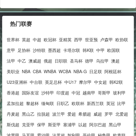
热门联赛
世界杯
英超
中超
欧冠杯
亚精英
西甲
世亚预
卢森甲
欧协联
意甲
足协杯
沙特联
墨西超
卡塔尔联
韩K联
中甲
欧国联
法甲
中乙
澳威超
俄超
日职联
圣马杯
德甲
乌拉甲
澳超
美职业
NBA
CBA
WNBA
WCBA
NBA-G
日足联
阿根廷杯
U23亚洲杯
中台联
英足总杯
中U17
摩尔甲
中女超
韩K2联
香港超
国际友谊
沙特甲
印度超
中冠
越南甲
哥斯甲
玻利甲
孟加拉超
黎超杯
缅甸联
日职乙
欧联杯
新西兰联
英冠
比甲
丹麦超
黑山乙
拉脱超
波兰甲
爱超
希腊超
威超
罗甲
北爱超
斯伐超
克亚甲
保甲
斯亚甲
塞浦甲
以超
阿尔巴超
黑山甲
波黑甲
马耳甲
爱沙甲
法罗超
智利甲
哥伦甲
秘鲁甲
欧青联