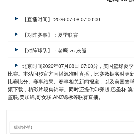
【直播时间】:2026-07-08 07:00:00
【对阵赛事】：夏季联赛
【对阵球队】：老鹰 vs 灰熊
北京时间2026年07月08日 07:00分，美国篮球
比赛。本站同步官方直播源准时直播，比赛数据实时更
比赛比分、赛事结果、赛事相关新闻报道，以及美国篮
频下载，精彩片段集锦等。同时还提供印旁超,巴圣杯,澳首甲
篮联,美加锦,哥女联,ANZ锦标等联赛直播。