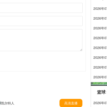
2026
2026
2026
2026
2026
2026
2026
2026
篮球
2026年
凯尔特人
高清直播