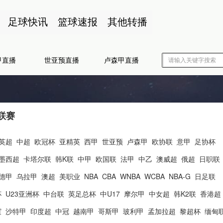
足球快讯
篮球速报
其他转播
甲直播
世亚预直播
卢森甲直播
联赛
英超
中超
欧冠杯
亚精英
西甲
世亚预
卢森甲
欧协联
意甲
足协杯
墨西超
卡塔尔联
韩K联
中甲
欧国联
法甲
中乙
澳威超
俄超
日职联
德甲
乌拉甲
澳超
美职业
NBA
CBA
WNBA
WCBA
NBA-G
日足联
杯
U23亚洲杯
中台联
英足总杯
中U17
摩尔甲
中女超
韩K2联
香港超
谊
沙特甲
印度超
中冠
越南甲
哥斯甲
玻利甲
孟加拉超
黎超杯
缅甸