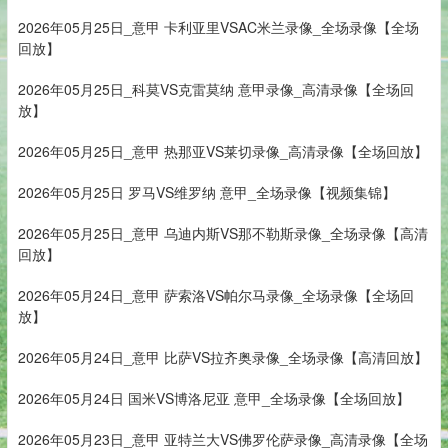
2026年05月25日_意甲 卡利亚里VSAC米兰录像_全场录像【全场
回放】
2026年05月25日_科莫VS克雷莫纳 意甲录像_高清录像【全场回
放】
2026年05月25日_意甲 热那亚VS莱切录像_高清录像【全场回放】
2026年05月25日 罗马VS维罗纳 意甲_全场录像【视频集锦】
2026年05月25日_意甲 乌迪内斯VS那不勒斯录像_全场录像【高清
回放】
2026年05月24日_意甲 萨索洛VS帕尔马录像_全场录像【全场回
放】
2026年05月24日_意甲 比萨VS拉齐奥录像_全场录像【高清回放】
2026年05月24日 国米VS博洛尼亚 意甲_全场录像【全场回放】
2026年05月23日_意甲 亚特兰大VS佛罗伦萨录像_高清录像【全场