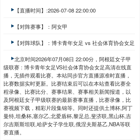
【直播时间】:2026-07-08 22:00:00
【对阵赛事】：阿女甲
【对阵球队】：博卡青年女足 vs 社会体育协会女足
北京时间2026年07月08日 22:00分，阿根廷女子甲
级联赛 : 博卡青年女足VS社会体育协会女足高清在线直
播，无插件观看比赛。本站同步官方直播源准时直播，
比赛数据实时更新。比赛结束后可以在本站查看比赛全
程录像、比赛比分、赛事结果、赛事相关新闻报道，以
及阿根廷女子甲级联赛的最新赛事直播，比赛录像，比
赛视频下载，精彩片段集锦等。同时还提供土博杯,阿丁
曼特,坦桑杯,塞尔乙,北爱盾杯,黎足总,斐济联,黑山杯,吉
尔吉斯斯坦联,哈萨女子学生联,俄涅夫斯基乙,NBA等联
赛直播。