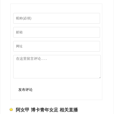
发布评论
阿女甲 博卡青年女足 相关直播