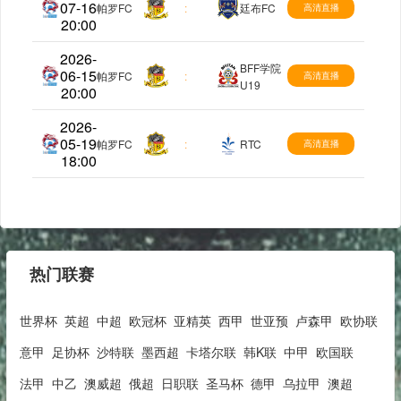
07-16
不丹超
帕罗FC
:
廷布FC
高清直播
20:00
2026-
BFF学院
06-15
不丹超
帕罗FC
:
高清直播
U19
20:00
2026-
05-19
不丹超
帕罗FC
:
RTC
高清直播
18:00
热门联赛
世界杯
英超
中超
欧冠杯
亚精英
西甲
世亚预
卢森甲
欧协联
意甲
足协杯
沙特联
墨西超
卡塔尔联
韩K联
中甲
欧国联
法甲
中乙
澳威超
俄超
日职联
圣马杯
德甲
乌拉甲
澳超