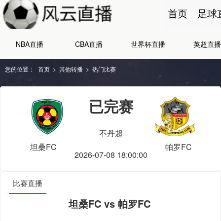
首页
足球
NBA直播
CBA直播
世界杯直播
英超直播
您的位置：
首页
>
其他转播
>
热门比赛
已完赛
不丹超
坦桑FC
帕罗FC
2026-07-08 18:00:00
比赛直播
坦桑FC vs 帕罗FC