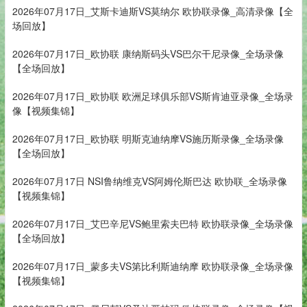
2026年07月17日_艾斯卡迪斯VS莫纳尔 欧协联录像_高清录像【全
场回放】
2026年07月17日_欧协联 康纳斯码头VS巴尔干尼录像_全场录像
【全场回放】
2026年07月17日_欧协联 欧洲足球俱乐部VS斯肯迪亚录像_全场录
像【视频集锦】
2026年07月17日_欧协联 明斯克迪纳摩VS施历斯录像_全场录像
【全场回放】
2026年07月17日 NSI鲁纳维克VS阿姆伦斯巴达 欧协联_全场录像
【视频集锦】
2026年07月17日_艾巴辛尼VS鲍里索夫巴特 欧协联录像_全场录像
【全场回放】
2026年07月17日_蒙多夫VS第比利斯迪纳摩 欧协联录像_全场录像
【视频集锦】