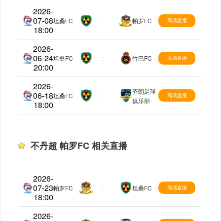
2026-
07-08
不丹超
坦桑FC
:
帕罗FC
高清直播
18:00
2026-
06-24
不丹超
坦桑FC
:
竹巴FC
高清直播
20:00
2026-
齐朗足球
06-18
不丹超
坦桑FC
:
高清直播
俱乐部
18:00
不丹超 帕罗FC 相关直播
2026-
07-23
不丹超
帕罗FC
:
坦桑FC
高清直播
18:00
2026-