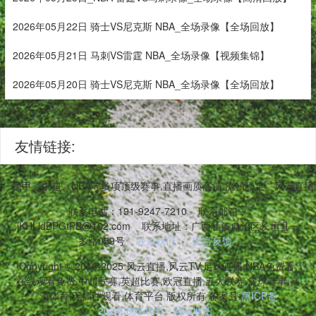
2026年05月22日 骑士VS尼克斯 NBA_全场录像【全场回放】
2026年05月21日 马刺VS雷霆 NBA_全场录像【视频集锦】
2026年05月20日 骑士VS尼克斯 NBA_全场录像【全场回放】
友情链接:
甲、德甲、中超、NBA等多项顶级赛事,直播画质高清,流畅稳定。风云直
联系电话：191-9247-7210
联系邮箱：
iKHLldBPGtPB@162.com
联系地址：广西壮族自治区长垣县一
多路059号
联系我们
留言反馈
Copyright © 2016-2025 风云直播,风云TV,足球直播,NBA免费看,
在线观看免费,中超联赛,英超比赛,欧冠直播,五大联赛,篮球赛事,高
清体育,无插件观看,体育平台 版权所有 备案号:
黑ICP备
2024060340号
网站地图