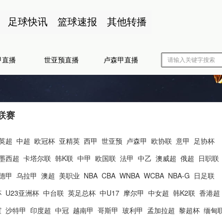
足球快讯
篮球速报
其他转播
甲直播
世亚预直播
卢森甲直播
联赛
英超
中超
欧冠杯
亚精英
西甲
世亚预
卢森甲
欧协联
意甲
足协杯
墨西超
卡塔尔联
韩K联
中甲
欧国联
法甲
中乙
澳威超
俄超
日职联
德甲
乌拉甲
澳超
美职业
NBA
CBA
WNBA
WCBA
NBA-G
日足联
杯
U23亚洲杯
中台联
英足总杯
中U17
摩尔甲
中女超
韩K2联
香港超
谊
沙特甲
印度超
中冠
越南甲
哥斯甲
玻利甲
孟加拉超
黎超杯
缅甸