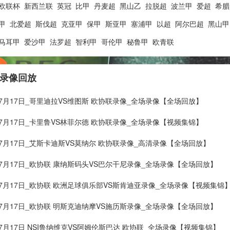
欧联杯
新西兰联
英冠
比甲
丹麦超
黑山乙
拉脱超
波兰甲
爱超
希腊
甲
北爱超
斯伐超
克亚甲
保甲
斯亚甲
塞浦甲
以超
阿尔巴超
黑山甲
马耳甲
爱沙甲
法罗超
智利甲
哥伦甲
秘鲁甲
欧青联
 录像回放
年07月17日_哥里迪拉VS维图斯 欧协联录像_全场录像【全场回放】
年07月17日_卡里鲁VS林菲尔德 欧协联录像_全场录像【视频集锦】
年07月17日_艾斯卡迪斯VS莫纳尔 欧协联录像_高清录像【全场回放】
年07月17日_欧协联 康纳斯码头VS巴尔干尼录像_全场录像【全场回放】
年07月17日_欧协联 欧洲足球俱乐部VS斯肯迪亚录像_全场录像【视频集锦
年07月17日_欧协联 明斯克迪纳摩VS施历斯录像_全场录像【全场回放】
年07月17日 NSI鲁纳维克VS阿姆伦斯巴达 欧协联_全场录像【视频集锦】