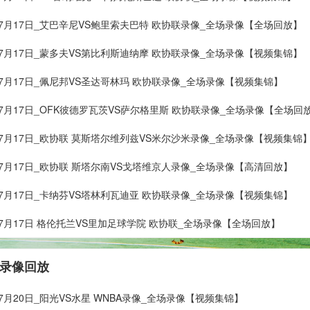
年07月17日_艾巴辛尼VS鲍里索夫巴特 欧协联录像_全场录像【全场回放】
年07月17日_蒙多夫VS第比利斯迪纳摩 欧协联录像_全场录像【视频集锦】
年07月17日_佩尼邦VS圣达哥林玛 欧协联录像_全场录像【视频集锦】
年07月17日_OFK彼德罗瓦茨VS萨尔格里斯 欧协联录像_全场录像【全场回
年07月17日_欧协联 莫斯塔尔维列兹VS米尔沙米录像_全场录像【视频集锦
年07月17日_欧协联 斯塔尔南VS戈塔维京人录像_全场录像【高清回放】
年07月17日_卡纳芬VS塔林利瓦迪亚 欧协联录像_全场录像【视频集锦】
年07月17日 格伦托兰VS里加足球学院 欧协联_全场录像【全场回放】
 录像回放
07月20日_阳光VS水星 WNBA录像_全场录像【视频集锦】