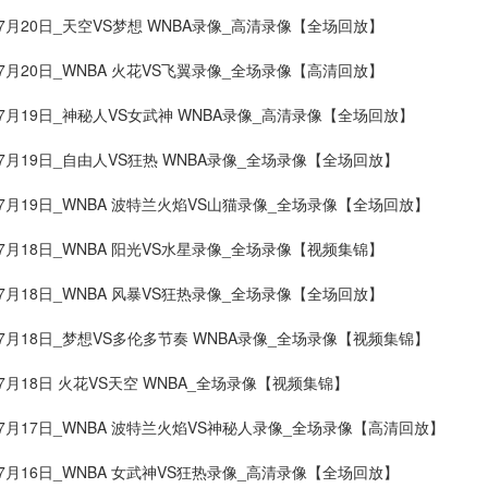
07月20日_天空VS梦想 WNBA录像_高清录像【全场回放】
07月20日_WNBA 火花VS飞翼录像_全场录像【高清回放】
年07月19日_神秘人VS女武神 WNBA录像_高清录像【全场回放】
年07月19日_自由人VS狂热 WNBA录像_全场录像【全场回放】
年07月19日_WNBA 波特兰火焰VS山猫录像_全场录像【全场回放】
07月18日_WNBA 阳光VS水星录像_全场录像【视频集锦】
07月18日_WNBA 风暴VS狂热录像_全场录像【全场回放】
年07月18日_梦想VS多伦多节奏 WNBA录像_全场录像【视频集锦】
07月18日 火花VS天空 WNBA_全场录像【视频集锦】
年07月17日_WNBA 波特兰火焰VS神秘人录像_全场录像【高清回放】
年07月16日_WNBA 女武神VS狂热录像_高清录像【全场回放】