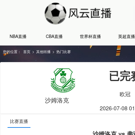
NBA直播
CBA直播
世界杯直播
英超直播
您的位置：
首页
>
其他转播
>
热门比赛
已完
欧冠
沙姆洛克
2026-07-08 01
比赛直播
沙姆洛克 vs 