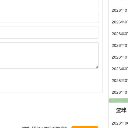
2026
2026
2026
2026
2026
2026
2026
2026
篮球
2026年
阿尔米兰提布朗后备