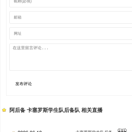
发布评论
阿后备 卡塞罗斯学生队后备队 相关直播
卡塞罗斯学生队后备