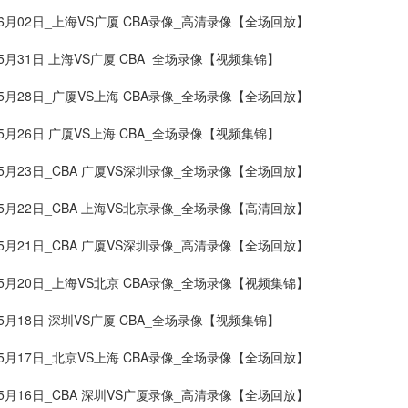
06月02日_上海VS广厦 CBA录像_高清录像【全场回放】
05月31日 上海VS广厦 CBA_全场录像【视频集锦】
05月28日_广厦VS上海 CBA录像_全场录像【全场回放】
05月26日 广厦VS上海 CBA_全场录像【视频集锦】
05月23日_CBA 广厦VS深圳录像_全场录像【全场回放】
05月22日_CBA 上海VS北京录像_全场录像【高清回放】
05月21日_CBA 广厦VS深圳录像_高清录像【全场回放】
05月20日_上海VS北京 CBA录像_全场录像【视频集锦】
05月18日 深圳VS广厦 CBA_全场录像【视频集锦】
05月17日_北京VS上海 CBA录像_全场录像【全场回放】
05月16日_CBA 深圳VS广厦录像_高清录像【全场回放】