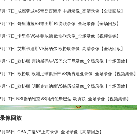
年07月17日_成都蓉城VS青岛西海岸 中超录像_高清录像【全场回放】
年07月17日_哥里迪拉VS维图斯 欧协联录像_全场录像【全场回放】
年07月17日_卡里鲁VS林菲尔德 欧协联录像_全场录像【视频集锦】
年07月17日_艾斯卡迪斯VS莫纳尔 欧协联录像_高清录像【全场回放】
年07月17日_欧协联 康纳斯码头VS巴尔干尼录像_全场录像【全场回放】
年07月17日_欧协联 欧洲足球俱乐部VS斯肯迪亚录像_全场录像【视频集锦
年07月17日_欧协联 明斯克迪纳摩VS施历斯录像_全场录像【全场回放】
年07月17日 NSI鲁纳维克VS阿姆伦斯巴达 欧协联_全场录像【视频集锦】
 录像回放
06月05日_CBA 广厦VS上海录像_全场录像【高清回放】