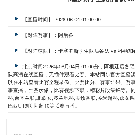
【直播时间】:2026-06-04 01:00:00
【对阵赛事】：阿后备
【对阵球队】：卡塞罗斯学生队后备队 vs 科勒
北京时间2026年06月04日 01:00分，阿根廷后
队高清在线直播，无插件观看比赛。本站同步官方直播
以在本站查看比赛全程录像、比赛比分、赛事结果、赛
事直播，比赛录像，比赛视频下载，精彩片段集锦等。同
杯,台木兰联,北欧女,波兰地杯,美预备联,多米超杯,欧女锦U1
巴西U19联,阿超10等联赛直播。