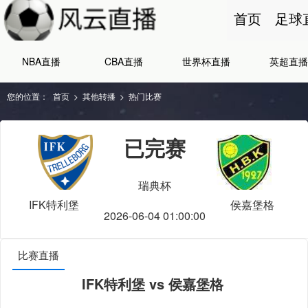
首页
足球
NBA直播
CBA直播
世界杯直播
英超直播
您的位置：
首页
>
其他转播
>
热门比赛
已完赛
瑞典杯
IFK特利堡
侯嘉堡格
2026-06-04 01:00:00
比赛直播
IFK特利堡 vs 侯嘉堡格