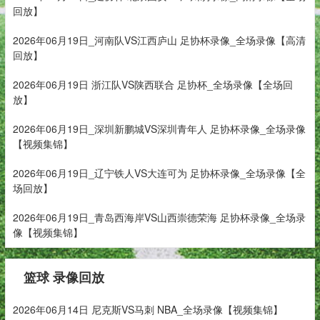
回放】
2026年06月19日_河南队VS江西庐山 足协杯录像_全场录像【高清
回放】
2026年06月19日 浙江队VS陕西联合 足协杯_全场录像【全场回
放】
2026年06月19日_深圳新鹏城VS深圳青年人 足协杯录像_全场录像
【视频集锦】
2026年06月19日_辽宁铁人VS大连可为 足协杯录像_全场录像【全
场回放】
2026年06月19日_青岛西海岸VS山西崇德荣海 足协杯录像_全场录
像【视频集锦】
篮球 录像回放
2026年06月14日 尼克斯VS马刺 NBA_全场录像【视频集锦】