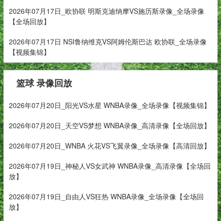
2026年07月17日_欧协联 明斯克迪纳摩VS施历斯录像_全场录像
【全场回放】
2026年07月17日 NSI鲁纳维克VS阿姆伦斯巴达 欧协联_全场录像
【视频集锦】
篮球 录像回放
2026年07月20日_阳光VS水星 WNBA录像_全场录像【视频集锦】
2026年07月20日_天空VS梦想 WNBA录像_高清录像【全场回放】
2026年07月20日_WNBA 火花VS飞翼录像_全场录像【高清回放】
2026年07月19日_神秘人VS女武神 WNBA录像_高清录像【全场回
放】
2026年07月19日_自由人VS狂热 WNBA录像_全场录像【全场回
放】