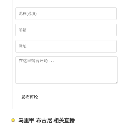
发布评论
马里甲 布古尼 相关直播