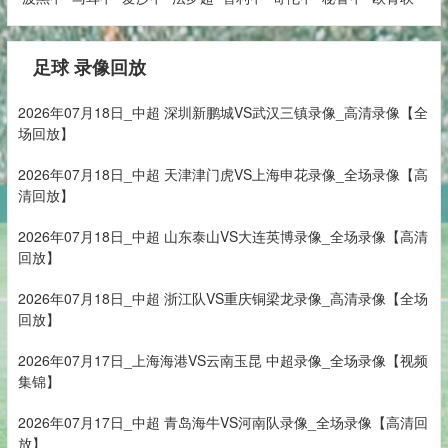
足球 录像回放
2026年07月18日_中超 深圳新鹏城VS武汉三镇录像_高清录像【全
场回放】
2026年07月18日_中超 天津津门虎VS上海申花录像_全场录像【高
清回放】
2026年07月18日_中超 山东泰山VS大连英博录像_全场录像【高清
回放】
2026年07月18日_中超 浙江队VS重庆铜梁龙录像_高清录像【全场
回放】
2026年07月17日_上海海港VS云南玉昆 中超录像_全场录像【视频
集锦】
2026年07月17日_中超 青岛海牛VS河南队录像_全场录像【高清回
放】