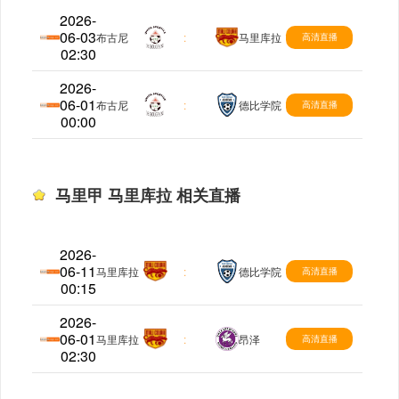
2026-
06-03
马里甲
布古尼
:
马里库拉
高清直播
02:30
2026-
06-01
马里甲
布古尼
:
德比学院
高清直播
00:00
马里甲 马里库拉 相关直播
2026-
06-11
马里甲
马里库拉
:
德比学院
高清直播
00:15
2026-
06-01
马里甲
马里库拉
:
昂泽
高清直播
02:30