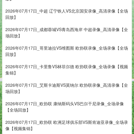
2026年07月17日_中超 辽宁铁人VS北京国安录像_高清录像【全场
回放】
2026年07月17日_成都蓉城VS青岛西海岸 中超录像_高清录像【全
场回放】
2026年07月17日_哥里迪拉VS维图斯 欧协联录像_全场录像【全场
回放】
2026年07月17日_卡里鲁VS林菲尔德 欧协联录像_全场录像【视频
集锦】
2026年07月17日_艾斯卡迪斯VS莫纳尔 欧协联录像_高清录像【全
场回放】
2026年07月17日_欧协联 康纳斯码头VS巴尔干尼录像_全场录像
【全场回放】
2026年07月17日_欧协联 欧洲足球俱乐部VS斯肯迪亚录像_全场录
像【视频集锦】