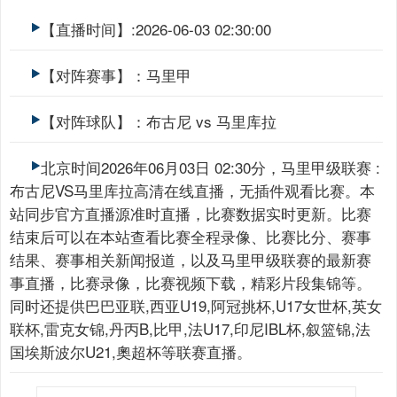
【直播时间】:2026-06-03 02:30:00
【对阵赛事】：马里甲
【对阵球队】：布古尼 vs 马里库拉
北京时间2026年06月03日 02:30分，马里甲级联赛 :
布古尼VS马里库拉高清在线直播，无插件观看比赛。本
站同步官方直播源准时直播，比赛数据实时更新。比赛
结束后可以在本站查看比赛全程录像、比赛比分、赛事
结果、赛事相关新闻报道，以及马里甲级联赛的最新赛
事直播，比赛录像，比赛视频下载，精彩片段集锦等。
同时还提供巴巴亚联,西亚U19,阿冠挑杯,U17女世杯,英女
联杯,雷克女锦,丹丙B,比甲,法U17,印尼IBL杯,叙篮锦,法
国埃斯波尔U21,奧超杯等联赛直播。