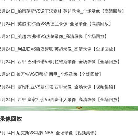
年05月24日_伯恩茅斯VS诺丁汉森林 英超录像_全场录像【高清回放】
年05月24日_英超 切尔西VS桑德兰录像_全场录像【高清回放】
年05月24日_英超 埃弗顿VS热刺录像_高清录像【全场回放】
年05月24日_利兹联VS西汉姆联 英超录像_高清录像【全场回放】
年05月24日_西甲 巴列卡诺VS阿拉维斯录像_全场录像【全场回放】
年05月24日 莱万特VS贝蒂斯 西甲_全场录像【全场回放】
年05月24日_塞维利亚VS塞尔塔 西甲录像_全场录像【视频集锦】
年05月24日_西甲 皇家社会VS西班牙人录像_高清录像【全场回放】
 录像回放
06月14日 尼克斯VS马刺 NBA_全场录像【视频集锦】