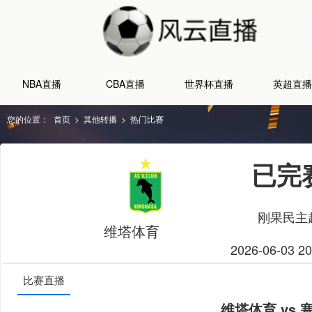
NBA直播
CBA直播
世界杯直播
英超直播
您的位置：
首页
>
其他转播
>
热门比赛
已完
刚果民主
维塔体育
2026-06-03 20
比赛直播
维塔体育 vs 