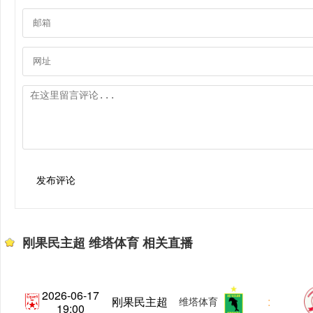
发布评论
刚果民主超 维塔体育 相关直播
2026-06-17
刚果民主超
:
维塔体育
19:00