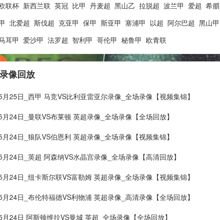
欧联杯
新西兰联
英冠
比甲
丹麦超
黑山乙
拉脱超
波兰甲
爱超
希腊
甲
北爱超
斯伐超
克亚甲
保甲
斯亚甲
塞浦甲
以超
阿尔巴超
黑山甲
马耳甲
爱沙甲
法罗超
智利甲
哥伦甲
秘鲁甲
欧青联
 录像回放
年05月25日_西甲 马竞VS比利亚雷亚尔录像_全场录像【视频集锦】
年05月24日_曼联VS布莱顿 英超录像_全场录像【全场回放】
年05月24日_狼队VS伯恩利 英超录像_全场录像【视频集锦】
年05月24日_英超 阿森纳VS水晶宫录像_全场录像【高清回放】
年05月24日_纽卡斯尔联VS富勒姆 英超录像_全场录像【视频集锦】
年05月24日_布伦特福德VS利物浦 英超录像_高清录像【全场回放】
年05月24日 阿斯顿维拉VS曼城 英超_全场录像【全场回放】