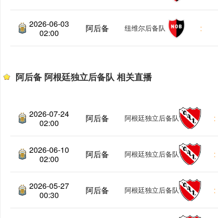
2026-06-03
阿后备
:
纽维尔后备队
02:00
阿后备 阿根廷独立后备队 相关直播
2026-07-24
阿后备
:
阿根廷独立后备队
02:00
2026-06-10
阿后备
:
阿根廷独立后备队
02:00
2026-05-27
阿后备
:
阿根廷独立后备队
00:30