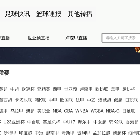
足球快讯
篮球速报
其他转播
甲直播
世亚预直播
卢森甲直播
联赛
英超
中超
欧冠杯
亚精英
西甲
世亚预
卢森甲
欧协联
意甲
足协杯
墨西超
卡塔尔联
韩K联
中甲
欧国联
法甲
中乙
澳威超
俄超
日职联
德甲
乌拉甲
澳超
美职业
NBA
CBA
WNBA
WCBA
NBA-G
日足联
杯
U23亚洲杯
中台联
英足总杯
中U17
摩尔甲
中女超
韩K2联
香港超
谊
沙特甲
印度超
中冠
越南甲
哥斯甲
玻利甲
孟加拉超
黎超杯
缅甸