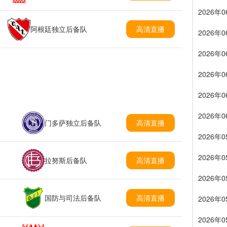
2026年
阿根廷独立后备队
高清直播
2026年
2026年
2026年
2026年
2026年
门多萨独立后备队
高清直播
2026年
2026年
拉努斯后备队
高清直播
2026年
国防与司法后备队
高清直播
2026年
2026年