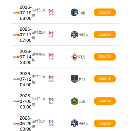
2026-
波特兰火
07-19
WNBA
:
山猫
高清直播
焰
08:00
2026-
波特兰火
07-17
WNBA
:
神秘人
高清直播
焰
07:00
2026-
波特兰火
07-14
WNBA
:
阳光
高清直播
焰
23:00
2026-
波特兰火
07-12
WNBA
:
梦想
高清直播
焰
04:00
2026-
波特兰火
07-05
WNBA
:
风暴
高清直播
焰
09:00
2026-
波特兰火
06-29
WNBA
:
神秘人
高清直播
焰
03:00