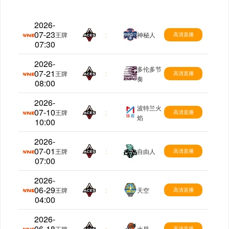
2026-
07-23
WNBA
王牌
:
神秘人
高清直播
07:30
2026-
多伦多节
07-21
WNBA
王牌
:
高清直播
奏
08:00
2026-
波特兰火
07-10
WNBA
王牌
:
高清直播
焰
10:00
2026-
07-01
WNBA
王牌
:
自由人
高清直播
07:00
2026-
06-29
WNBA
王牌
:
天空
高清直播
04:00
2026-
06-18
WNBA
王牌
:
水星
高清直播