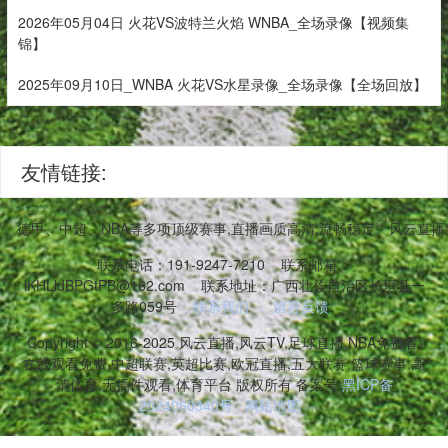
2026年05月04日 火花VS波特兰火焰 WNBA_全场录像【视频集
锦】
2025年09月10日_WNBA 火花VS水星录像_全场录像【全场回放】
友情链接:
甲、德甲、中超、NBA等多项顶级赛事,直播画质高清,流畅稳定。风云直
联系电话：191-9247-7210
联系邮箱：
iKHLldBPGtPB@162.com
联系地址：广西壮族自治区长垣县一
多路059号
联系我们
留言反馈
Copyright © 2016-2025 风云直播,风云TV,足球直播,NBA免费看,
在线观看免费,中超联赛,英超比赛,欧冠直播,五大联赛,篮球赛事,高
清体育,无插件观看,体育平台 版权所有 备案号:
黑ICP备
2024060340号
网站地图