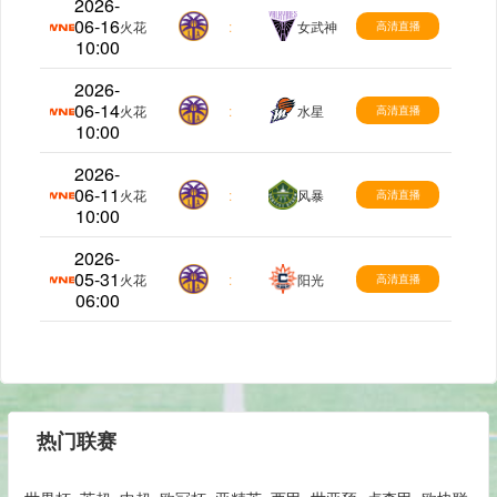
2026-
06-16
WNBA
火花
:
女武神
高清直播
10:00
2026-
06-14
WNBA
火花
:
水星
高清直播
10:00
2026-
06-11
WNBA
火花
:
风暴
高清直播
10:00
2026-
05-31
WNBA
火花
:
阳光
高清直播
06:00
热门联赛