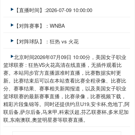
【直播时间】:2026-07-09 10:00:00
【对阵赛事】：WNBA
【对阵球队】：狂热 vs 火花
北京时间2026年07月09日 10:00分，美国女子职业
篮球联赛 : 狂热VS火花高清在线直播，无插件观看比
赛。本站同步官方直播源准时直播，比赛数据实时更
新。比赛结束后可以在本站查看比赛全程录像、比赛比
分、赛事结果、赛事相关新闻报道，以及美国女子职业
篮球联赛的最新赛事直播，比赛录像，比赛视频下载，
精彩片段集锦等。同时还提供约旦U19,安卡杯,危地丁,阿
联后备,萨尔后备,马来甲,科索沃超,芬乙联赛杯,多米尼加
联,东南澳联,奧篮明星赛等联赛直播。