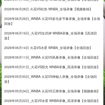
2026年06月28日 火花VS狂热 WNBA_全场录像【视频集锦】
2026年06月26日_WNBA 火花VS多伦多节奏录像_全场录像【全场
回放】
2026年06月16日_火花VS女武神 WNBA录像_全场录像【高清回
放】
2026年06月14日 火花VS水星 WNBA_全场录像【全场回放】
2026年06月11日_WNBA 火花VS风暴录像_全场录像【全场回放】
2026年05月31日_火花VS阳光 WNBA录像_高清录像【全场回放】
2026年05月30日_WNBA 火花VS神秘人录像_全场录像【全场回
放】
2026年05月24日_WNBA 火花VS王牌录像_全场录像【视频集锦】
2026年05月22日_火花VS水星 WNBA录像_高清录像【全场回放】