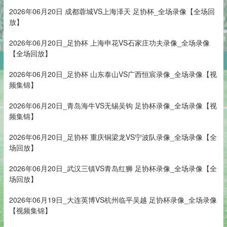
2026年06月20日 成都蓉城VS上海泽天 足协杯_全场录像【全场回
放】
2026年06月20日_足协杯 上海申花VS石家庄功夫录像_全场录像
【全场回放】
2026年06月20日_足协杯 山东泰山VS广西恒宸录像_全场录像【视
频集锦】
2026年06月20日_青岛海牛VS无锡吴钩 足协杯录像_全场录像【视
频集锦】
2026年06月20日_足协杯 重庆铜梁龙VS宁波队录像_全场录像【全
场回放】
2026年06月20日_武汉三镇VS青岛红狮 足协杯录像_全场录像【全
场回放】
2026年06月19日_大连英博VS杭州临平吴越 足协杯录像_全场录像
【视频集锦】