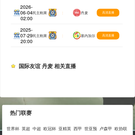
2026-
06-04
国际友谊
民主刚果
:
丹麦
高清直播
02:00
2025-
07-29
国际友谊
民主刚果
:
塞内加尔
高清直播
20:00
国际友谊 丹麦 相关直播
热门联赛
世界杯
英超
中超
欧冠杯
亚精英
西甲
世亚预
卢森甲
欧协联