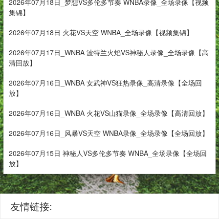
2026年07月18日_梦想VS多伦多节奏 WNBA录像_全场录像【视频
集锦】
2026年07月18日 火花VS天空 WNBA_全场录像【视频集锦】
2026年07月17日_WNBA 波特兰火焰VS神秘人录像_全场录像【高
清回放】
2026年07月16日_WNBA 女武神VS狂热录像_高清录像【全场回
放】
2026年07月16日_WNBA 火花VS山猫录像_全场录像【高清回放】
2026年07月16日_风暴VS天空 WNBA录像_全场录像【全场回放】
2026年07月15日 神秘人VS多伦多节奏 WNBA_全场录像【全场回
放】
友情链接: