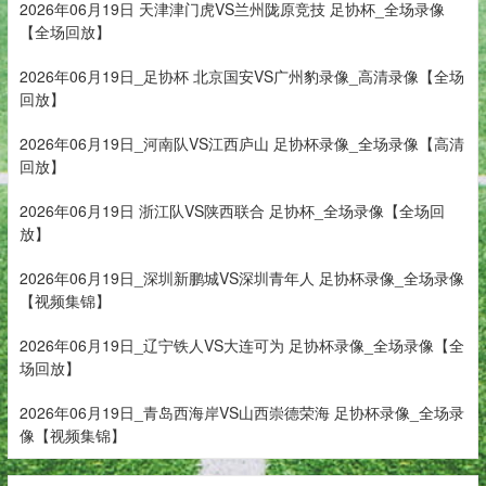
2026年06月19日 天津津门虎VS兰州陇原竞技 足协杯_全场录像
【全场回放】
2026年06月19日_足协杯 北京国安VS广州豹录像_高清录像【全场
回放】
2026年06月19日_河南队VS江西庐山 足协杯录像_全场录像【高清
回放】
2026年06月19日 浙江队VS陕西联合 足协杯_全场录像【全场回
放】
2026年06月19日_深圳新鹏城VS深圳青年人 足协杯录像_全场录像
【视频集锦】
2026年06月19日_辽宁铁人VS大连可为 足协杯录像_全场录像【全
场回放】
2026年06月19日_青岛西海岸VS山西崇德荣海 足协杯录像_全场录
像【视频集锦】