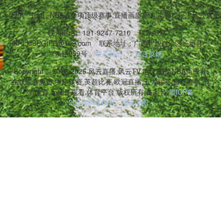
甲、德甲、中超、NBA等多项顶级赛事,直播画质高清,流畅稳定。风云直
联系电话：191-9247-7210
联系邮箱：
iKHLldBPGtPB@162.com
联系地址：广西壮族自治区长垣县一
多路059号
联系我们
留言反馈
Copyright © 2016-2025 风云直播,风云TV,足球直播,NBA免费看,
在线观看免费,中超联赛,英超比赛,欧冠直播,五大联赛,篮球赛事,高
清体育,无插件观看,体育平台 版权所有 备案号:
黑ICP备
2024060340号
网站地图