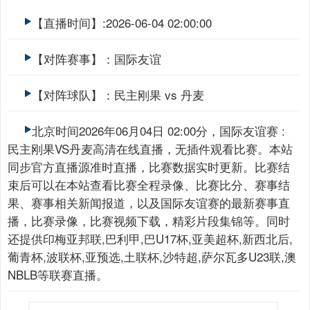
【直播时间】:2026-06-04 02:00:00
【对阵赛事】：国际友谊
【对阵球队】：民主刚果 vs 丹麦
北京时间2026年06月04日 02:00分，国际友谊赛 :
民主刚果VS丹麦高清在线直播，无插件观看比赛。本站
同步官方直播源准时直播，比赛数据实时更新。比赛结
束后可以在本站查看比赛全程录像、比赛比分、赛事结
果、赛事相关新闻报道，以及国际友谊赛的最新赛事直
播，比赛录像，比赛视频下载，精彩片段集锦等。同时
还提供印梅亚邦联,巴利甲,巴U17杯,亚美超杯,新西北后,
葡青杯,波联杯,亚预选,土联杯,沙特超,萨尔瓦多U23联,澳
NBLB等联赛直播。