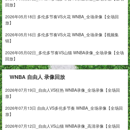
回放】
2026年05月18日 多伦多节奏VS火花 WNBA_全场录像【全场回
放】
2026年05月16日 多伦多节奏VS火花 WNBA_全场录像【视频集
锦】
2026年05月02日_多伦多节奏VS山猫 WNBA录像_全场录像【全场
回放】
WNBA 自由人 录像回放
2026年07月19日_自由人VS狂热 WNBA录像_全场录像【全场回
放】
2026年07月13日 自由人VS多伦多节奏 WNBA_全场录像【全场回
放】
2026年07月12日_自由人VS山猫 WNBA录像_高清录像【全场回