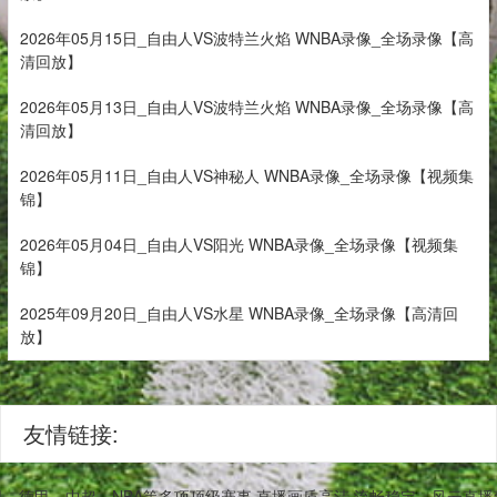
2026年05月15日_自由人VS波特兰火焰 WNBA录像_全场录像【高
清回放】
2026年05月13日_自由人VS波特兰火焰 WNBA录像_全场录像【高
清回放】
2026年05月11日_自由人VS神秘人 WNBA录像_全场录像【视频集
锦】
2026年05月04日_自由人VS阳光 WNBA录像_全场录像【视频集
锦】
2025年09月20日_自由人VS水星 WNBA录像_全场录像【高清回
放】
友情链接:
甲、德甲、中超、NBA等多项顶级赛事,直播画质高清,流畅稳定。风云直