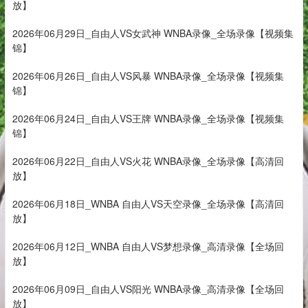
放】
2026年06月29日_自由人VS女武神 WNBA录像_全场录像【视频集
锦】
2026年06月26日_自由人VS风暴 WNBA录像_全场录像【视频集
锦】
2026年06月24日_自由人VS王牌 WNBA录像_全场录像【视频集
锦】
2026年06月22日_自由人VS火花 WNBA录像_全场录像【高清回
放】
2026年06月18日_WNBA 自由人VS天空录像_全场录像【高清回
放】
2026年06月12日_WNBA 自由人VS梦想录像_高清录像【全场回
放】
2026年06月09日_自由人VS阳光 WNBA录像_高清录像【全场回
放】