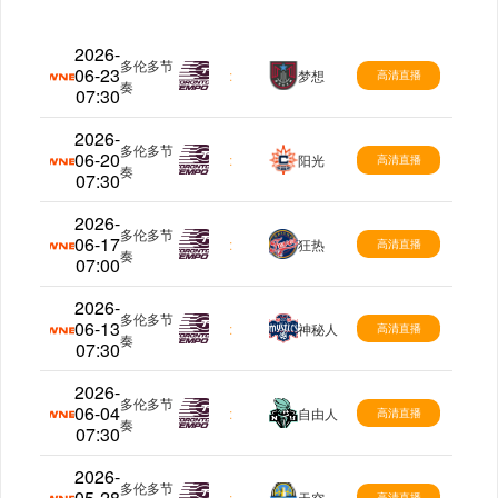
2026-
多伦多节
06-23
WNBA
:
梦想
高清直播
奏
07:30
2026-
多伦多节
06-20
WNBA
:
阳光
高清直播
奏
07:30
2026-
多伦多节
06-17
WNBA
:
狂热
高清直播
奏
07:00
2026-
多伦多节
06-13
WNBA
:
神秘人
高清直播
奏
07:30
2026-
多伦多节
06-04
WNBA
:
自由人
高清直播
奏
07:30
2026-
多伦多节
05-28
WNBA
:
天空
高清直播