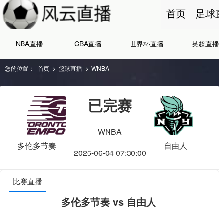
首页
足球
NBA直播
CBA直播
世界杯直播
英超直播
您的位置：
首页
>
篮球直播
>
WNBA
已完赛
WNBA
多伦多节奏
自由人
2026-06-04 07:30:00
比赛直播
多伦多节奏 vs 自由人