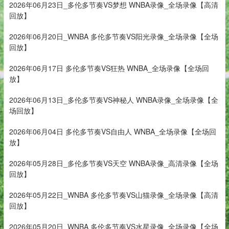
2026年06月23日_多伦多节奏VS梦想 WNBA录像_全场录像【高清
回放】
2026年06月20日_WNBA 多伦多节奏VS阳光录像_全场录像【全场
回放】
2026年06月17日 多伦多节奏VS狂热 WNBA_全场录像【全场回
放】
2026年06月13日_多伦多节奏VS神秘人 WNBA录像_全场录像【全
场回放】
2026年06月04日 多伦多节奏VS自由人 WNBA_全场录像【全场回
放】
2026年05月28日_多伦多节奏VS天空 WNBA录像_高清录像【全场
回放】
2026年05月22日_WNBA 多伦多节奏VS山猫录像_全场录像【高清
回放】
2026年05月20日_WNBA 多伦多节奏VS水星录像_全场录像【全场