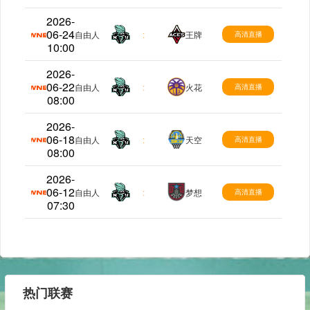
2026-
06-24
WNBA
自由人
:
王牌
高清直播
10:00
2026-
06-22
WNBA
自由人
:
火花
高清直播
08:00
2026-
06-18
WNBA
自由人
:
天空
高清直播
08:00
2026-
06-12
WNBA
自由人
:
梦想
高清直播
07:30
热门联赛