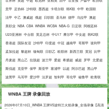
世界杯
英超
中超
欧冠杯
亚精英
西甲
世亚预
卢森甲
欧协联
意甲
足协杯
沙特联
墨西超
卡塔尔联
韩K联
中甲
欧国联
法甲
中乙
澳威超
俄超
日职联
圣马杯
德甲
乌拉甲
澳超
美职业
NBA
CBA
WNBA
WCBA
NBA-G
日足联
阿根廷杯
U23亚洲杯
中台联
英足总杯
中U17
摩尔甲
中女超
韩K2联
香港超
国际友谊
沙特甲
印度超
中冠
越南甲
哥斯甲
玻利甲
孟加拉超
黎超杯
缅甸联
日职乙
欧联杯
新西兰联
英冠
比甲
丹麦超
黑山乙
拉脱超
波兰甲
爱超
希腊超
威超
罗甲
北爱超
斯伐超
克亚甲
保甲
斯亚甲
塞浦甲
以超
阿尔巴超
黑山甲
波黑甲
马耳甲
爱沙甲
法罗超
智利甲
哥伦甲
秘鲁甲
欧青联
WNBA 王牌 录像回放
2026年07月10日_WNBA 王牌VS波特兰火焰录像_全场录像【高清