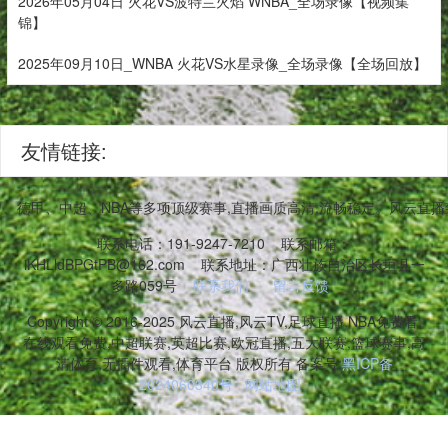
2026年05月04日 火花VS波特兰火焰 WNBA_全场录像【视频集
锦】
2025年09月10日_WNBA 火花VS水星录像_全场录像【全场回放】
友情链接:
甲、德甲、中超、NBA等多项顶级赛事,直播画质高清,流畅稳定。风云直
联系电话：191-9247-7210
联系邮箱：
iKHLldBPGtPB@162.com
联系地址：广西壮族自治区长垣县一
多路059号
联系我们
留言反馈
Copyright © 2016-2025 风云直播,风云TV,足球直播,NBA免费看,
在线观看免费,中超联赛,英超比赛,欧冠直播,五大联赛,篮球赛事,高
清体育,无插件观看,体育平台 版权所有 备案号:
黑ICP备
2024060340号
网站地图